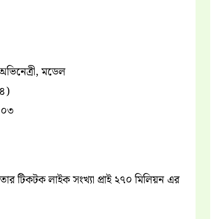
 অভিনেত্রী, মডেল
৪)
০০৩
র টিকটক লাইক সংখ্যা প্রাই ২৭০ মিলিয়ন এর