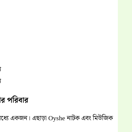
ি
ি
র পরিবার
র মধ্যে একজন। এছাড়া Oyshe নাটক এবং মিউজিক