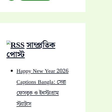
a
r
c
h
সাম্প্রতিক
f
পোস্ট
o
Happy New Year 2026
r
Captions Bangla: সেরা
:
ফেসবুক ও ইনস্টাগ্রাম
স্ট্যাটাস