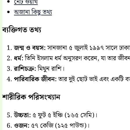
নেট ওয়ার্থ
অজানা কিছু তথ্য
ব্যক্তিগত তথ্য
জন্ম ও বয়স:
সানজানা ৫ জুলাই ১৯৯৭ সালে ঢাকায়
ধর্ম:
তিনি ইসলাম ধর্ম অনুসরণ করেন, যা তার জীবনধা
রাশিচক্র:
মিথুন রাশি।
পারিবারিক জীবন:
তার দুই ছোট ভাই এবং একটি বড
শারীরিক পরিসংখ্যান
উচ্চতা:
৫ ফুট ৫ ইঞ্চি (১৬৫ সেমি)।
ওজন:
৫৭ কেজি (১২৫ পাউন্ড)।