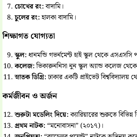
চোখের রং:
বাদামি।
চুলের রং:
হালকা বাদামি।
শিক্ষাগত যোগ্যতা
স্কুল:
ধানমন্ডি গভর্নমেন্ট হাই স্কুল থেকে এসএসসি
কলেজ:
ভিকারুননিসা নুন স্কুল অ্যান্ড কলেজ থ
স্নাতক ডিগ্রি:
ঢাকার একটি প্রাইভেট বিশ্ববিদ্যালয় থ
কর্মজীবন ও অর্জন
শুরুটা মডেলিং দিয়ে:
ক্যারিয়ারের শুরুতে বিভিন্
প্রথম নাটক:
“মনোবাসনা” (২০১৭)।
জনপ্রিয়তা:
“ব্যাচেলর পয়েন্ট” নাটকে অভিনয় কর